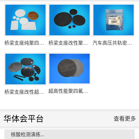
氟塑料行业兴氟沙龙...
组织客户体验深州蜜桃采摘...
衡水市委书记新项目开发参观...
桥梁支座纯聚四氟乙烯滑板
桥梁支座改性聚四氟乙烯滑板
汽车高压共轨密封圈
消防小组训练...
衡水安全局长参观...
超高性能聚四氟乙烯滑板
桥梁支座改性超高分子量聚乙烯滑板
华体会平台
查看更多
核酸检测演练...