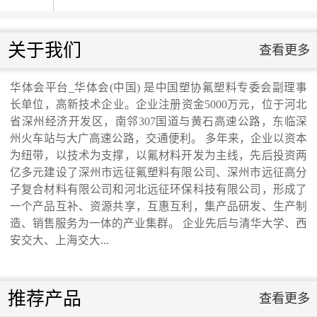
华体会平台_华体会
(中国)
国庆升旗仪式...
关于我们
查看更多
华体会平台_华体会
省发改委领导来我公司调研走访...
(中国)
华体会平台_华体会(中国) 是中国塑协氟塑料专委会副理事
长单位，高新技术企业。企业注册资金5000万元，位于河北
交通运输行业标准《桥梁支座用高分子材料
省深州经济开发区，南邻307国道与黄石高速公路，东临深
州火车站与大广高速公路，交通便利。 多年来，企业以资本
为纽带，以技术为支撑，以氟材料开发为主线，先后投资两
滑板》 送审稿审查会在京召开...
亿多元建设了深州市远征氟塑料有限公司、深州市远征高分
子复合材料有限公司和河北远征环保科技有限公司，形成了
河北省科学院与远征环保科技有限公司能源
一个产品互补、资源共享，互惠互利，集产品研发、生产制
造、销售服务为一体的产业集群。 企业先后与清华大学、西
安交大、上海交大...
与环境新材料成果转化基地签约暨揭牌仪
式...
推荐产品
查看更多