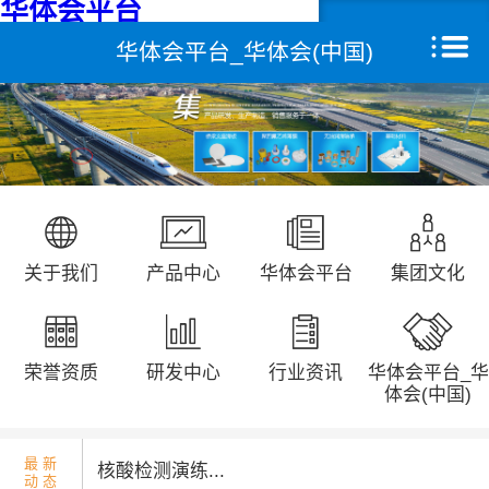
华体会平台
华体会平台_华体会(中国)
华体会平台
关于我们
产品中心
远征研发中心
关于我们
产品中心
华体会平台
集团文化
创新能力
集团文化
荣誉资质
研发中心
行业资讯
华体会平台_华
荣誉资质
体会(中国)
新闻动态
最 新
核酸检测演练...
动 态