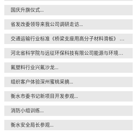
国庆升旗仪式...
省发改委领导来我公司调研走访...
交通运输行业标准《桥梁支座用高分子材料滑板》 送审稿审查会在京召开...
河北省科学院与远征环保科技有限公司能源与环境新材料成果转化基地签约暨揭牌仪式...
氟塑料行业兴氟沙龙...
组织客户体验深州蜜桃采摘...
衡水市委书记新项目开发参观...
消防小组训练...
衡水安全局长参观...